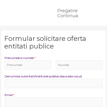
Skip
Main
to
Pregatire
Men
content
Continua
Formular solicitare oferta
entitati publice
Prenumele si numele
*
F
L
i
a
Denumirea autoritatii/institutiei publice (daca este cazul)
r
s
s
t
t
Email
*