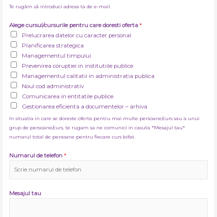
Te rugăm să introduci adresa ta de e-mail.
Alege cursul/cursurile pentru care doresti oferta
*
Prelucrarea datelor cu caracter personal
Planificarea strategica
Managementul timpului
Prevenirea coruptiei in institutiile publice
Managementul calitatii in administratia publica
Noul cod administrativ
Comunicarea in entitatile publice
Gestionarea eficienta a documentelor – arhiva
In situatia in care se doreste oferta pentru mai multe persoane/curs sau a unui
grup de persoane/curs, te rugam sa ne comunici in casuta *Mesajul tau*
numarul total de persoane pentru fiecare curs bifat.
Numarul de telefon
*
Mesajul tau