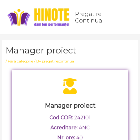
Skip
Post
Main
to
navigation
Pregatire
Men
content
Continua
Manager proiect
/
Fără categorie
/ By
pregatirecontinua
Manager proiect
Cod COR:
242101
Acreditare:
ANC
Nr. ore:
40