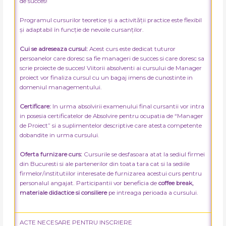
de succes!
Programul cursurilor teoretice și a activității practice este flexibil
și adaptabil în funcție de nevoile cursanților.
Cui se adreseaza cursul:
Acest curs este dedicat tuturor
persoanelor care doresc sa fie manageri de succes si care doresc sa
scrie proiecte de succes! Viitorii absolventi ai cursului de Manager
proiect vor finaliza cursul cu un bagaj imens de cunostinte in
domeniul managementului.
Certificare:
In urma absolvirii examenului final cursantii vor intra
in posesia certificatelor de Absolvire pentru ocupatia de “Manager
de Proiect” si a suplimentelor descriptive care atesta competente
dobandite in urma cursului.
Oferta furnizare curs:
Cursurile se desfasoara atat la sediul firmei
din Bucuresti si ale partenerilor din toata tara cat si la sediile
firmelor/institutiilor interesate de furnizarea acestui curs pentru
personalul angajat. Participantii vor beneficia de
coffee break,
materiale didactice si consiliere
pe intreaga perioada a cursului.
ACTE NECESARE PENTRU INSCRIERE