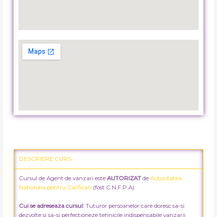
DESCRIERE CURS
Cursul de Agent de vanzari este
AUTORIZAT
de
Autoritatea
Nationala pentru Calificari
(fost C.N.F.P.A).
Cui se adreseaza cursul:
Tuturor persoanelor care doresc sa-si
dezvolte si sa-si perfectioneze tehnicile indispensabile vanzarii