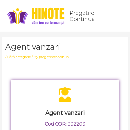
Skip
Post
Main
to
navigation
Pregatire
Men
content
Continua
Agent vanzari
/
Fără categorie
/ By
pregatirecontinua
Agent vanzari
Cod COR:
332203