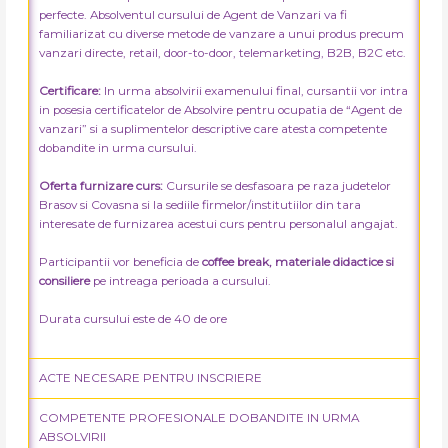
perfecte. Absolventul cursului de Agent de Vanzari va fi
familiarizat cu diverse metode de vanzare a unui produs precum
vanzari directe, retail, door-to-door, telemarketing, B2B, B2C etc.
Certificare:
In urma absolvirii examenului final, cursantii vor intra
in posesia certificatelor de Absolvire pentru ocupatia de “Agent de
vanzari” si a suplimentelor descriptive care atesta competente
dobandite in urma cursului.
Oferta furnizare curs:
Cursurile se desfasoara pe raza judetelor
Brasov si Covasna si la sediile firmelor/institutiilor din tara
interesate de furnizarea acestui curs pentru personalul angajat.
Participantii vor beneficia de
coffee break, materiale didactice si
consiliere
pe intreaga perioada a cursului.
Durata cursului este de 40 de ore
ACTE NECESARE PENTRU INSCRIERE
COMPETENTE PROFESIONALE DOBANDITE IN URMA
ABSOLVIRII