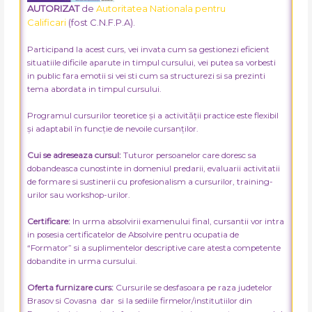
AUTORIZAT
de
Autoritatea Nationala pentru
Calificari
(fost C.N.F.P.A).
Participand la acest curs, vei invata cum sa gestionezi eficient
situatiile dificile aparute in timpul cursului, vei putea sa vorbesti
in public fara emotii si vei sti cum sa structurezi si sa prezinti
tema abordata in timpul cursului.
Programul cursurilor teoretice și a activității practice este flexibil
și adaptabil în funcție de nevoile cursanților.
Cui se adreseaza cursul:
Tuturor persoanelor care doresc sa
dobandeasca cunostinte in domeniul predarii, evaluarii activitatii
de formare si sustinerii cu profesionalism a cursurilor, training-
urilor sau workshop-urilor.
Certificare:
In urma absolvirii examenului final, cursantii vor intra
in posesia certificatelor de Absolvire pentru ocupatia de
“Formator” si a suplimentelor descriptive care atesta competente
dobandite in urma cursului.
Oferta furnizare curs:
Cursurile se desfasoara pe raza judetelor
Brasov si Covasna dar si la sediile firmelor/institutiilor din