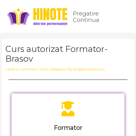
Skip
Post
Main
to
navigation
Pregatire
Men
content
Continua
Curs autorizat Formator-
Brasov
Leave a Comment
/
Fără categorie
/ By
pregatirecontinua
Formator